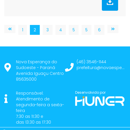
1
2
3
4
5
5
6
Nova Esperança do
(46) 3546-1144
Sudoeste - Paraná
prefeitura@novaesperancadosudoeste.pr.gov.br
Avenida Iguaçu Centro
85635000
Desenvolvido por
Responsável:
Atendimento de
segunda-feira a sexta-
feira
7:30 as 11:30 e
das 13:30 as 17:30