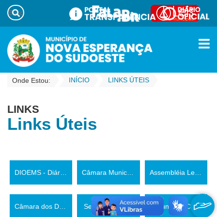
INÍCIO
LINKS ÚTEIS
Onde Estou:
LINKS
Links Úteis
DIOEMS - Diário Oficial dos Municípios
Câmara Municipal de Nova Esperança do Sudoeste
Assembléia Legislativa do Estado do Paraná
Câmara dos Deputados
Senado Federal
Tribunal de Contas do Estado do Paraná