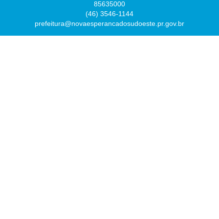
85635000
(46) 3546-1144
prefeitura@novaesperancadosudoeste.pr.gov.br
Desenvolvido por
Atualizado Sexta-feira, 07 de Agosto de 2026 às 07:54:43