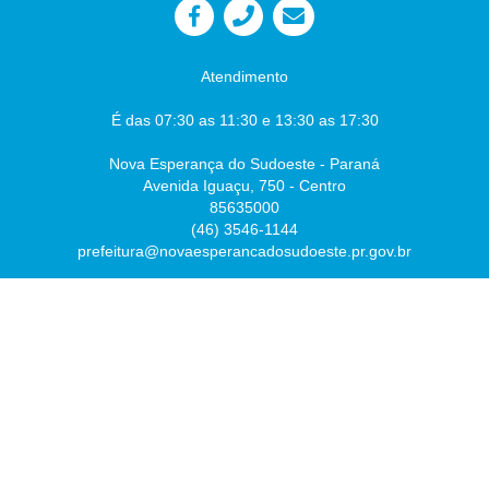
Atendimento
É das 07:30 as 11:30 e 13:30 as 17:30
Nova Esperança do Sudoeste - Paraná
Avenida Iguaçu, 750 - Centro
85635000
(46) 3546-1144
prefeitura@novaesperancadosudoeste.pr.gov.br
Desenvolvido por
Atualizado Sexta-feira, 07 de Agosto de 2026 às 07:54:43