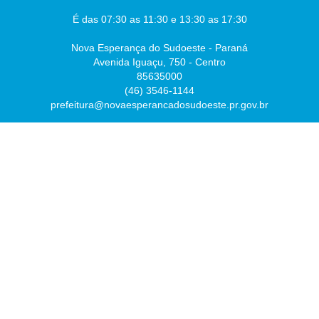
É das 07:30 as 11:30 e 13:30 as 17:30
Nova Esperança do Sudoeste - Paraná
Avenida Iguaçu, 750 - Centro
85635000
(46) 3546-1144
prefeitura@novaesperancadosudoeste.pr.gov.br
Desenvolvido por
Atualizado Sexta-feira, 07 de Agosto de 2026 às 07:54:43