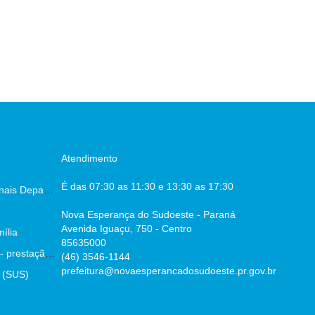
Atendimento
É das 07:30 as 11:30 e 13:30 as 17:30
Escala dos Profissionais Departamento De Saúde
Nova Esperança do Sudoeste - Paraná
Avenida Iguaçu, 750 - Centro
ília
85635000
Parecer prévio TCE - prestação de contas
(46) 3546-1144
prefeitura@novaesperancadosudoeste.pr.gov.br
 (SUS)