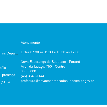
Atendimento
É das 07:30 as 11:30 e 13:30 as 17:30
Escala dos Profissionais Departamento De Saúde
Nova Esperança do Sudoeste - Paraná
Avenida Iguaçu, 750 - Centro
ília
85635000
Parecer prévio TCE - prestação de contas
(46) 3546-1144
prefeitura@novaesperancadosudoeste.pr.gov.br
 (SUS)