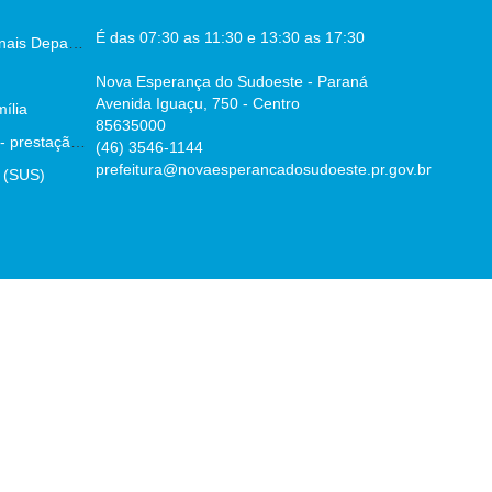
É das 07:30 as 11:30 e 13:30 as 17:30
Escala dos Profissionais Departamento De Saúde
Nova Esperança do Sudoeste - Paraná
Avenida Iguaçu, 750 - Centro
ília
85635000
Parecer prévio TCE - prestação de contas
(46) 3546-1144
prefeitura@novaesperancadosudoeste.pr.gov.br
 (SUS)
:43