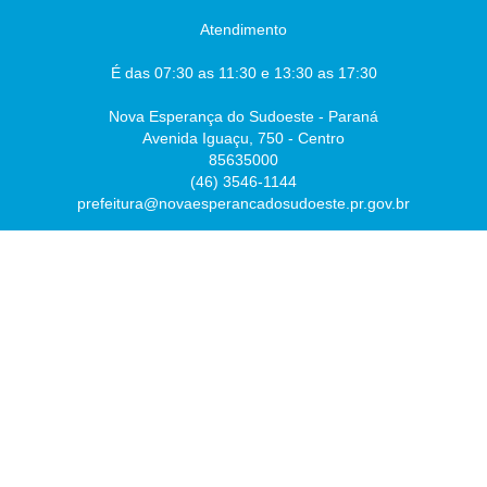
Atendimento
É das 07:30 as 11:30 e 13:30 as 17:30
Nova Esperança do Sudoeste - Paraná
Avenida Iguaçu, 750 - Centro
85635000
(46) 3546-1144
prefeitura@novaesperancadosudoeste.pr.gov.br
Desenvolvido por
Atualizado Quinta-feira, 06 de Agosto de 2026 às 07:46:56