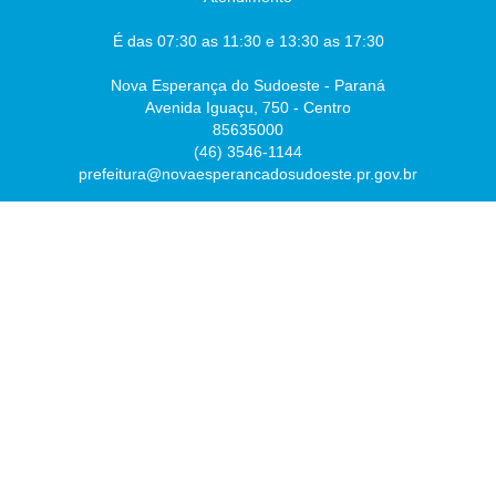
É das 07:30 as 11:30 e 13:30 as 17:30
Nova Esperança do Sudoeste - Paraná
Avenida Iguaçu, 750 - Centro
85635000
(46) 3546-1144
prefeitura@novaesperancadosudoeste.pr.gov.br
Desenvolvido por
Atualizado Sexta-feira, 07 de Agosto de 2026 às 07:54:43