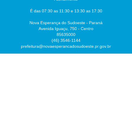
É das 07:30 as 11:30 e 13:30 as 17:30
Nova Esperança do Sudoeste - Paraná
Avenida Iguaçu, 750 - Centro
85635000
(46) 3546-1144
prefeitura@novaesperancadosudoeste.pr.gov.br
Desenvolvido por
Atualizado Sexta-feira, 07 de Agosto de 2026 às 07:54:43