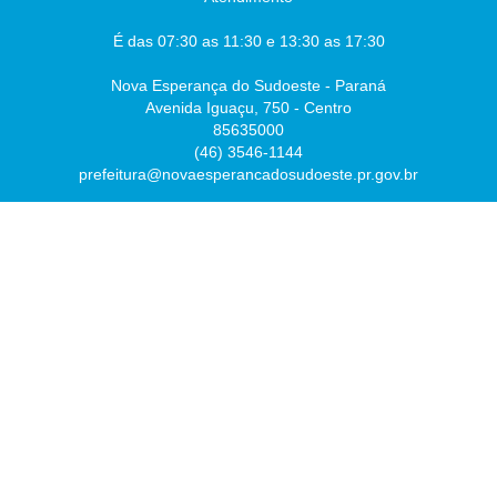
É das 07:30 as 11:30 e 13:30 as 17:30
Nova Esperança do Sudoeste - Paraná
Avenida Iguaçu, 750 - Centro
85635000
(46) 3546-1144
prefeitura@novaesperancadosudoeste.pr.gov.br
Desenvolvido por
Atualizado Quarta-feira, 05 de Agosto de 2026 às 14:22:33