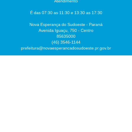
Atendimento
É das 07:30 as 11:30 e 13:30 as 17:30
Nova Esperança do Sudoeste - Paraná
Avenida Iguaçu, 750 - Centro
85635000
(46) 3546-1144
prefeitura@novaesperancadosudoeste.pr.gov.br
Desenvolvido por
Atualizado Sexta-feira, 07 de Agosto de 2026 às 07:54:43