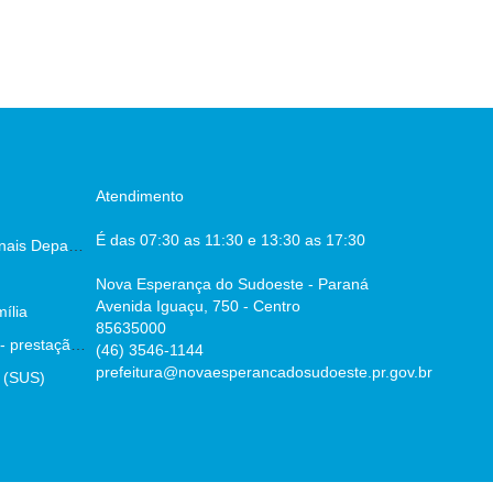
Atendimento
É das 07:30 as 11:30 e 13:30 as 17:30
Escala dos Profissionais Departamento De Saúde
Nova Esperança do Sudoeste - Paraná
Avenida Iguaçu, 750 - Centro
ília
85635000
Parecer prévio TCE - prestação de contas
(46) 3546-1144
prefeitura@novaesperancadosudoeste.pr.gov.br
 (SUS)