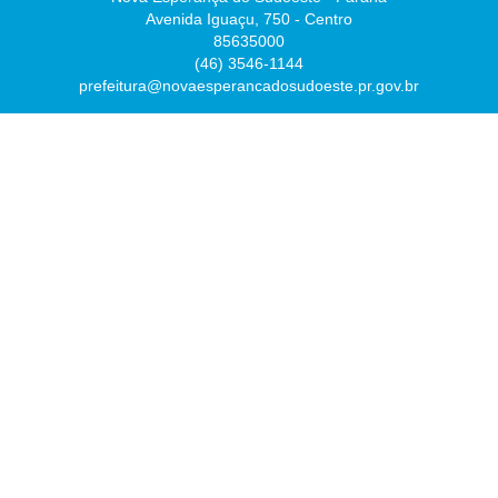
Avenida Iguaçu, 750 - Centro
85635000
(46) 3546-1144
prefeitura@novaesperancadosudoeste.pr.gov.br
Desenvolvido por
Atualizado Sexta-feira, 07 de Agosto de 2026 às 07:54:43