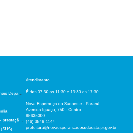
Atendimento
É das 07:30 as 11:30 e 13:30 as 17:30
Escala dos Profissionais Departamento De Saúde
Nova Esperança do Sudoeste - Paraná
Avenida Iguaçu, 750 - Centro
ília
85635000
Parecer prévio TCE - prestação de contas
(46) 3546-1144
prefeitura@novaesperancadosudoeste.pr.gov.br
 (SUS)