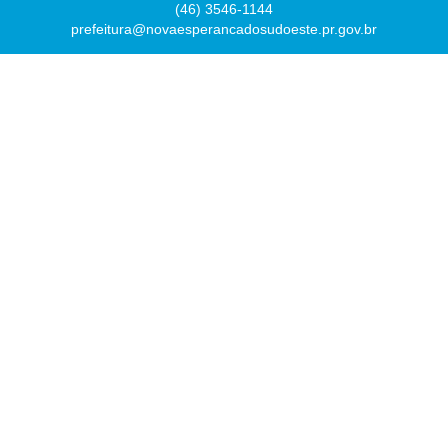
(46) 3546-1144
prefeitura@novaesperancadosudoeste.pr.gov.br
Desenvolvido por
Atualizado Quinta-feira, 06 de Agosto de 2026 às 07:46:56