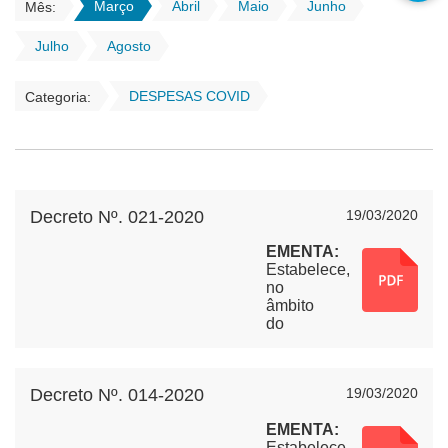
Março
Abril
Maio
Junho
Mês:
Julho
Agosto
DESPESAS COVID
Categoria:
Decreto Nº. 021-2020
19/03/2020
EMENTA:
Estabelece,
no
âmbito
do
Município
de
Nova
Decreto Nº. 014-2020
19/03/2020
Esperança
do
EMENTA:
Sudoeste,
Estabelece,