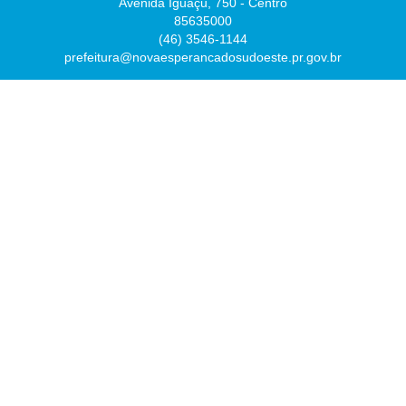
Avenida Iguaçu, 750 - Centro
85635000
(46) 3546-1144
prefeitura@novaesperancadosudoeste.pr.gov.br
Desenvolvido por
Atualizado Quinta-feira, 06 de Agosto de 2026 às 07:46:56