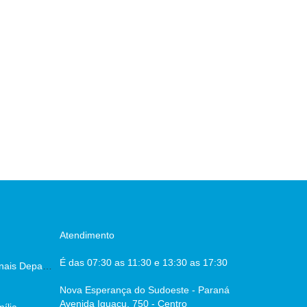
Atendimento
É das 07:30 as 11:30 e 13:30 as 17:30
Escala dos Profissionais Departamento De Saúde
Nova Esperança do Sudoeste - Paraná
Avenida Iguaçu, 750 - Centro