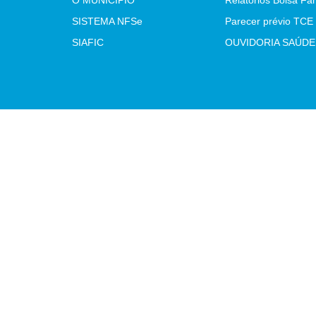
O MUNICÍPIO
Relatórios Bolsa Fam
SISTEMA NFSe
SIAFIC
OUVIDORIA SAÚDE
Atualizado Sexta-feira, 07 de Agosto de 2026 às 07:54