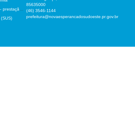
ília
85635000
Parecer prévio TCE - prestação de contas
(46) 3546-1144
prefeitura@novaesperancadosudoeste.pr.gov.br
 (SUS)
:43