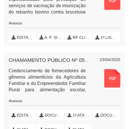
serviços de vacinação de imunização
do rebanho bovino contra brucelose
bovina do Município de Nova
Anexos
Esperança do Sudoeste, Paraná.
EDITAL DE CHAMAMENTO PÚBLICO
A. P. SILVEIRA LTDA
RP CLINICA E REPRODUÇÃO ANIMAL LTDA
1ª LISTA DE ENTREGA
23/04/2025
CHAMAMENTO PÚBLICO Nº 05-2025 - GÊNEROS ALIMENTÍCIOS AGRICULTURA FAMILIAR
Credenciamento de fornecedores de
gêneros alimentícios da Agricultura
Familiar e do Empreendedor Familiar
Rural para alimentação escolar,
destinado ao atendimento do
Anexos
Programa Nacional da Alimentação
Escolar, conforme a Lei Federal nº.
11.947/2009 e Resolução nº.
EDITAL DE CHAMAMENTO PÚBLICO
DOCUMENTOS CREDENCIADOS - PARTE 1
1ª ATA DE CREDENCIAMENTO
DOCUMENTOS CREDENCIADOS - PARTE 2
26/2013/FNDE, Resolução n°.
04/2015 e alterações posteriores.