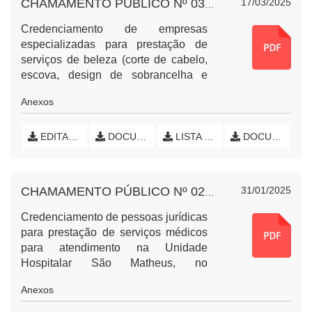
17/03/2025
CHAMAMENTO PÚBLICO Nº 03-2025 - SERVIÇOS DE BELEZA
Credenciamento de empresas
especializadas para prestação de
serviços de beleza (corte de cabelo,
escova, design de sobrancelha e
serviços de manicure) para eventos
Anexos
relacionados ao dia da mulher,
outubro rosa, novembro azul, dentre
outros eventos promovidos pelo
EDITAL DE CHAMAMENTO PÚBLICO
DOCUMENTOS CREDENCIADOS - PARTE 1
LISTA DE RECEBIMENTO
DOCUMENTOS CREDENCIADOS - PARTE 2
Município de Nova Esperança do
Sudoeste, Paraná.
31/01/2025
CHAMAMENTO PÚBLICO Nº 02-2025 - SERVIÇOS MÉDICOS
Credenciamento de pessoas jurídicas
para prestação de serviços médicos
para atendimento na Unidade
Hospitalar São Matheus, no
Município de Nova Esperança do
Anexos
Sudoeste, Paraná.