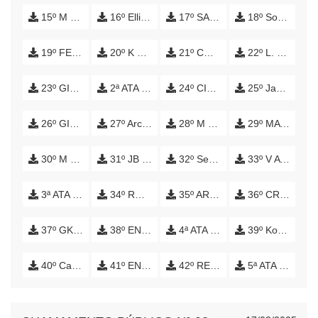
15º M F CHERPINSKI ENGENHARIA
16º Ellion Engenharia LTDA
17º SANDRIELI CIRIACO
18º Soares Engenharia
19º FERREIRA & ARCE
20º K E DE SOUZA
21º CONSTRUTORA PINHEIRO
22º L. H. BARBOUR FERNANDES
23º GILTON
2ª ATA DE SESSÃO
24º CISCOTO ENGENHARIA
25º Jacovozz
26º GILTON
27º Archhome
28º M V NILLO DE PAULA
29º MATIAS ENGENHARIA
30º M V OLIVEIRA
31º JB ENGENHARIA
32º Setor Arquitetura LTDA
33º V AYRES ENGENHARIA LYDA
3ª ATA DE SESSÃO
34º RM ENGENHARIA
35º ARCHICODE - SOLUCOES EM ARQUITETURA E TECNOLOGIA LTDA
36º CRAFT ENGENHARIA LTDA
37º GKI ENGENHARIA E AVALIAÇÕES LTDA
38º ENGEMAP ENGENHARIA LTDA
4ª ATA DE SESSÃO PÚBLICA
39º Koerich Engenharia
40º Carvalho Lira Engenharia Ltda
41º ENGEP
42º REAL ENGENHARIA
5ª ATA DE SESSÃO PÚBLICA