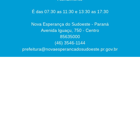
É das 07:30 as 11:30 e 13:30 as 17:30
Nova Esperança do Sudoeste - Paraná
Avenida Iguaçu, 750 - Centro
85635000
(46) 3546-1144
prefeitura@novaesperancadosudoeste.pr.gov.br
Desenvolvido por
Atualizado Sexta-feira, 07 de Agosto de 2026 às 07:54:43