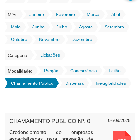
Janeiro
Fevereiro
Março
Abril
Mês:
Maio
Junho
Julho
Agosto
Setembro
Outubro
Novembro
Dezembro
Licitações
Categoria:
Pregão
Concorrência
Leilão
Modalidade:
Chamamento Público
Dispensa
Inexigibilidades
04/09/2025
CHAMAMENTO PÚBLICO Nº. 06-2025 - SERVIÇOS DE VACINAÇÃO E IMUNIZAÇÃO CONTRA BRUCELOSE BOVINA
Credenciamento de empresas
especializadas para prestação de