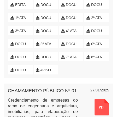
EDITAL DE CHAMAMENTO PÚBLICO
DOCUMENTOS EMPRESAS - PARTE 1
DOCUMENTOS EMPRESAS - PARTE 2
DOCUMENTOS EMPRESAS - PARTE 3
1ª ATA DE SESSÃO
DOCUMENTOS EMPRESAS - PARTE 4
DOCUMENTOS EMPRESAS - PARTE 5
2ª ATA DE SESSÃO
3ª ATA DE SESSÃO
DOCUMENTOS EMPRESAS - PARTE 6
4ª ATA DE SESSÃO
DOCUMENTOS EMPRESAS - PARTE 7
DOCUMENTOS EMPRESAS - PARTE 8
5ª ATA DE SESSÃO
DOCUMENTOS EMPRESAS - PARTE 9
6ª ATA DE SESSÃO
DOCUMENTOS EMPRESAS - PARTE 10
DOCUMENTOS EMPRESAS - PARTE 11
7ª ATA DE SESSÃO
8ª ATA DE SESSÃO
DOCUMENTOS EMPRESAS - PARTE 12
AVISO DE PRORROGAÇÃO
27/01/2025
CHAMAMENTO PÚBLICO Nº 01-2025 - AVALIAÇÃO IMOBILIÁRIA (ENCERRADO)
Credenciamento de empresas do
ramo de engenharia e arquitetura,
imobiliárias, para elaboração de