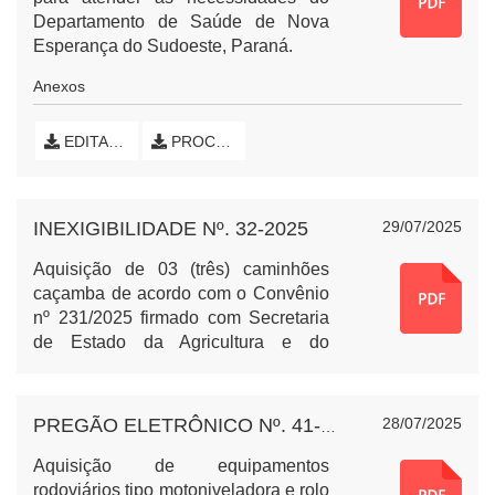
Departamento de Saúde de Nova
Esperança do Sudoeste, Paraná.
Anexos
EDITAL DE DISPENSA DE LICITAÇÃO
PROCESSO NA ÍNTEGRA
INEXIGIBILIDADE Nº. 32-2025
29/07/2025
Aquisição de 03 (três) caminhões
caçamba de acordo com o Convênio
nº 231/2025 firmado com Secretaria
de Estado da Agricultura e do
Abastecimento do Paraná (SEAB)
para atender as necessidades do
Município de Nova Esperança do
28/07/2025
PREGÃO ELETRÔNICO Nº. 41-2025 EQUIPAMENTOS RODOVIÁRIOS
Sudoeste, Paraná, através da
modalidade carona da Ata de
Aquisição de equipamentos
Registro de Preços Nº 045/2024,
rodoviários tipo motoniveladora e rolo