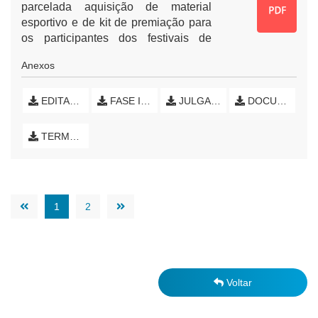
parcelada aquisição de material
esportivo e de kit de premiação para
os participantes dos festivais de
música e campeonatos municipais a
Anexos
serem realizados pelo Município de
Nova Esperança do Sudoeste -
Paraná.
EDITAL DE LICITAÇÃO
FASE INTERNA (INICIAL)
JULGAMENTO RECURSO ADM
DOCUMENTOS EMPRESAS
TERMO DE HOMOLOGAÇÃO E EXTRATO DE ATAS
1
2
Voltar