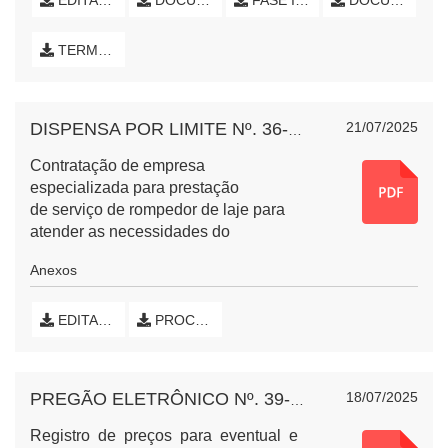
EDITAL DE LICITAÇÃO
DOCUMENTOS DE ENGENHARIA
FASE INTERNA (INICIAL)
DOCUMENTOS EMPRESA
mão de obra, conforme memorial
descritivo, projetos e planilha
TERMO DE HOMOLOGAÇÃO E EXTRATO DE CONTRATO
orçamentária em anexo ao edital.
21/07/2025
DISPENSA POR LIMITE Nº. 36-2025 - ROMPEDOR DE LAJE
Contratação
de empresa
especializada para prestação
de
serviço de rompedor de laje para
atender as necessidades do
Município de Nova Esperança
Anexos
do
Sudoeste, Paraná.
EDITAL DE DISPENSA DE LICITAÇÃO
PROCESSO NA ÍNTEGRA
18/07/2025
PREGÃO ELETRÔNICO Nº. 39-2025 - GENÊROS ALIMENTÍCIOS E CESTA BÁSICA
Registro de preços para eventual e