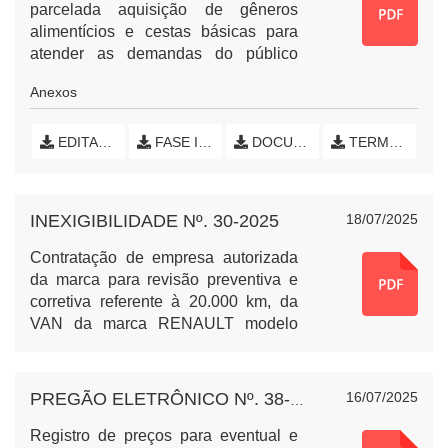
parcelada aquisição de gêneros
alimentícios e cestas básicas para
atender as demandas do público
atendido pelo Departamento
Anexos
Municipal de Assistência Social no
CRAS do Município de Nova
Esperança do Sudoeste, Paraná.
EDITAL DE LICITAÇÃO
FASE INTERNA (INCIAL)
DOCUMENTOS EMPRESAS
TERMO DE HOMOLOGAÇÃO E EXTRATO DE ATAS
INEXIGIBILIDADE Nº. 30-2025
18/07/2025
Contratação de empresa autorizada
da marca para revisão preventiva e
corretiva referente à 20.000 km, da
VAN da marca RENAULT modelo
MASTER, placa SSO2F27,
pertencente ao Município de Nova
Esperança do Sudoeste, Paraná.
16/07/2025
PREGÃO ELETRÔNICO Nº. 38-2025 - MATERIAIS ESPORTIVOS
Registro de preços para eventual e