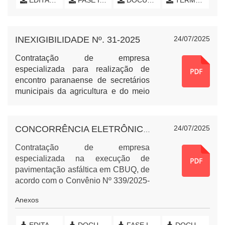
EDITAL DE LICITAÇÃO
FASE INTERNA (INICIAL)
DOCUMENTOS EMPRESAS
TERMO DE HOMOLOGAÇÃO E EXTRATO DE ATAS
INEXIGIBILIDADE Nº. 31-2025
24/07/2025
Contratação de empresa
especializada para realização de
encontro paranaense de secretários
municipais da agricultura e do meio
ambiente 2025, a ser realizado no
Município de Foz do Iguaçu, PR, para
atender as necessidades do
24/07/2025
CONCORRÊNCIA ELETRÔNICA Nº. 06-2025 - PAVIMENTAÇÃO ASFÁLTICA LINHA RIO VARANDA
Departamento de Agropecuária do
Município de Nova Esperança do
Contratação
de empresa
Sudoeste, PR.
especializada na execução de
pavimentação asfáltica em CBUQ, de
acordo com o Convênio Nº 339/2025-
SECID entre o Município de Nova
Anexos
Esperança do Sudoeste, PR e o
Serviço Social Autônomo
Paranacidade, incluindo material e