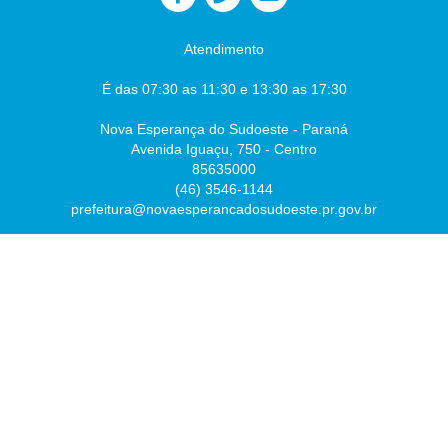
Atendimento
É das 07:30 as 11:30 e 13:30 as 17:30
Nova Esperança do Sudoeste - Paraná
Avenida Iguaçu, 750 - Centro
85635000
(46) 3546-1144
prefeitura@novaesperancadosudoeste.pr.gov.br
Desenvolvido por
Atualizado Sexta-feira, 07 de Agosto de 2026 às 07:54:43