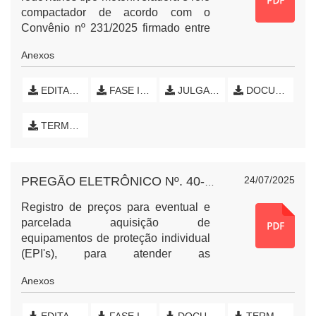
referente ao Pregão Eletrônico Nº.
compactador de acordo com o
045/2024, realizado pelo Consórcio
Convênio nº 231/2025 firmado entre
Público Intermunicipal da Região do
a Secretaria de Estado da Agricultura
Anexos
Alto Uruguai (CIRAU).
e do Abastecimento do Paraná
(SEAB) e o Município de Nova
Esperança do Sudoeste, Paraná.
EDITAL DE LICITAÇÃO
FASE INTERNA (INICIAL)
JULGAMENTO RECURSO ADM
DOCUMENTOS EMPRESA
TERMO DE HOMOLOGAÇÃO E EXTRATO DE CONTRATO
24/07/2025
PREGÃO ELETRÔNICO Nº. 40-2025 - EQUIPAMENTOS DE PROTEÇÃO INDIVIDUAL (EPI'S)
Registro de preços para eventual e
parcelada aquisição de
equipamentos de proteção individual
(EPI's), para atender as
necessidades dos departamentos do
Anexos
Município de Nova
Esperança do
Sudoeste, Paraná.