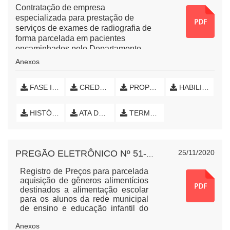
Contratação de empresa
especializada para prestação de
serviços de exames de radiografia de
forma parcelada em pacientes
encaminhados pelo Departamento
Municipal de Saúde do Município de
Anexos
Nova Esperança do Sudoeste, PR.
FASE INTERNA (INICIAL)
CREDENCIAMENTO
PROPOSTA DE PREÇOS
HABILITAÇÃO
HISTÓRICO DE LANCES
ATA DE SESSÃO PÚBLICA
TERMO DE HOMOLOGAÇÃO E EXTRATO DE CONTRATO
25/11/2020
PREGÃO ELETRÔNICO Nº 51-2020 MERENDA ESCOLAR
Registro de Preços para parcelada
aquisição de gêneros alimentícios
destinados a alimentação escolar
para os alunos da rede municipal
de ensino e educação infantil do
Município de Nova Esperança do
Anexos
Sudoeste, Estado do Paraná.