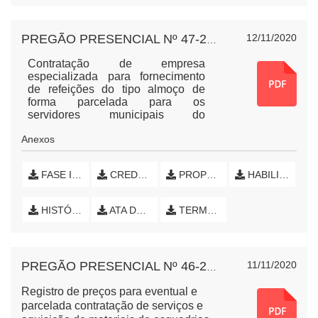
12/11/2020
PREGÃO PRESENCIAL Nº 47-2020 ALMOÇOS BELTRÃO
Contratação de empresa
especializada para fornecimento
de refeições do tipo almoço de
forma parcelada para os
servidores municipais do
Município de Nova Esperança do
Anexos
Sudoeste/PR, quando em serviço
em Francisco Beltrão/PR.
FASE INTERNA (INICIAL)
CREDENCIAMENTO
PROPOSTA DE PREÇOS
HABILITAÇÃO
HISTÓRICO DE LANCES
ATA DE SESSÃO PÚBLICA
TERMO DE HOMOLOGAÇÃO E EXTRATO DE ATA
11/11/2020
PREGÃO PRESENCIAL Nº 46-2020 ESQUADRIAS
Registro de preços para eventual e
parcelada contratação de serviços e