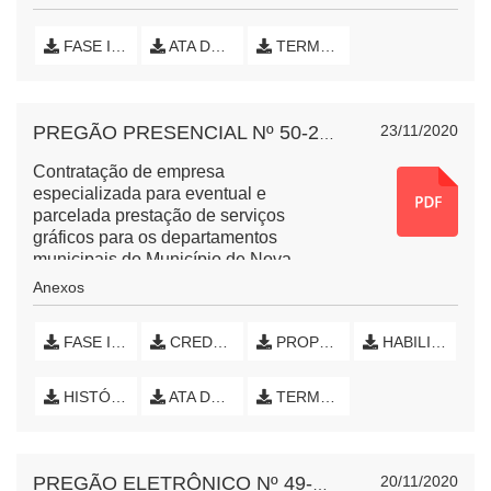
FASE INTERNA (INICIAL)
ATA DE SESSÃO PÚBLICA
TERMO DE HOMOLOGAÇÃO E EXTRATO DE ATA
23/11/2020
PREGÃO PRESENCIAL Nº 50-2020 MATERIAL GRÁFICO
Contratação de empresa
especializada para eventual e
parcelada prestação de serviços
gráficos para os departamentos
municipais do Município de Nova
Esperança do Sudoeste, Estado do
Anexos
Paraná.
FASE INTERNA (INICIAL)
CREDENCIAMENTO
PROPOSTA DE PREÇOS
HABILITAÇÃO
HISTÓRICO DE LANCES
ATA DE SESSÃO PÚBLICA
TERMO DE HOMOLOGAÇÃO E EXTRATO DE ATA
20/11/2020
PREGÃO ELETRÔNICO Nº 49-2020 MÓVEIS PLANEJADOS CRAS