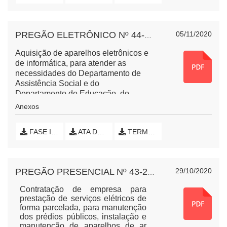
05/11/2020
PREGÃO ELETRÔNICO Nº 44-2020 EQUIPAMENTOS CRAS
Aquisição de aparelhos eletrônicos e
de informática, para atender as
necessidades do Departamento de
Assistência Social e do
Departamento de Educação, do
Município de Nova Esperança do
Anexos
Sudoeste, Paraná.
FASE INTERNA (INICIAL)
ATA DE SESSÃO PÚBLICA
TERMO DE HOMOLOGAÇÃO E EXTRATO DE CONTRATO
29/10/2020
PREGÃO PRESENCIAL Nº 43-2020 SERVIÇOS ELÉTRICOS
Contratação de empresa para
prestação de serviços elétricos de
forma parcelada, para manutenção
dos prédios públicos, instalação e
manutenção de aparelhos de ar