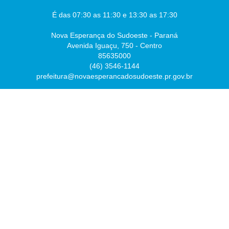
É das 07:30 as 11:30 e 13:30 as 17:30
Nova Esperança do Sudoeste - Paraná
Avenida Iguaçu, 750 - Centro
85635000
(46) 3546-1144
prefeitura@novaesperancadosudoeste.pr.gov.br
Desenvolvido por
Atualizado Sexta-feira, 07 de Agosto de 2026 às 07:54:43